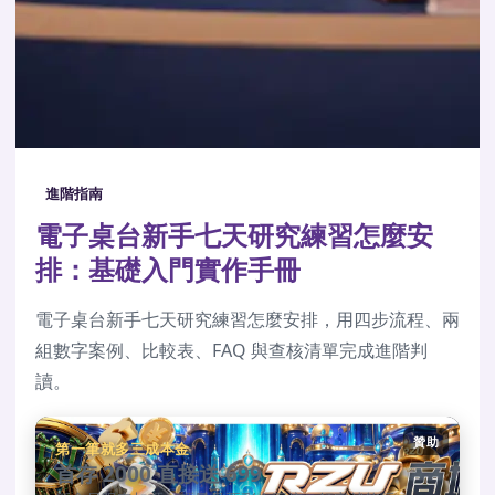
進階指南
電子桌台新手七天研究練習怎麼安
排：基礎入門實作手冊
電子桌台新手七天研究練習怎麼安排，用四步流程、兩
組數字案例、比較表、FAQ 與查核清單完成進階判
讀。
贊助
第一筆就多三成本金
首存 2000 直接送 699