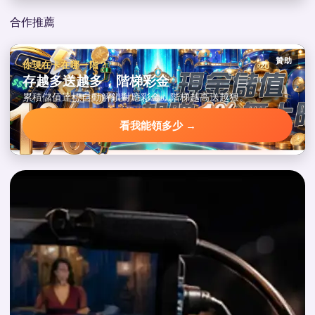
合作推薦
贊助
你現在卡在哪一階？
存越多送越多，階梯彩金
累積儲值達標自動解鎖對應彩金，階梯越高送越狠。
看我能領多少 →