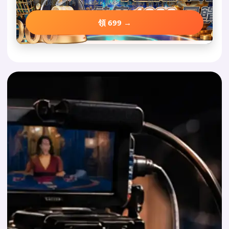
新會員限定加碼，碼量只要彩金五倍，領完就能玩。
領 699 →