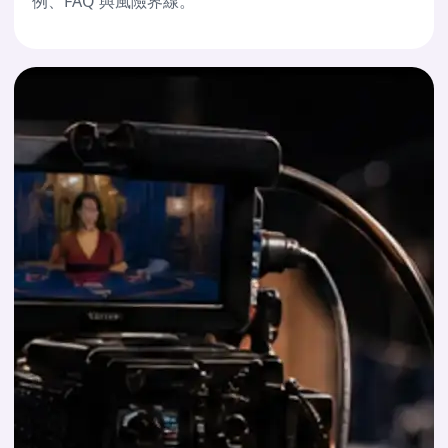
例、FAQ 與風險界線。