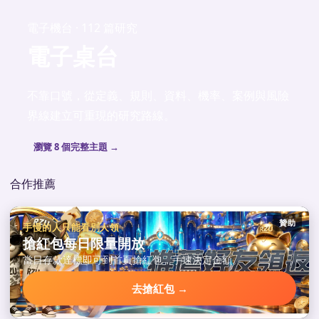
電子機台 · 112 篇研究
電子桌台
不靠口號，從定義、規則、資料、機率、案例與風險
界線建立可重現的研究路線。
瀏覽 8 個完整主題 →
合作推薦
贊助
手慢的人只能看別人領
搶紅包每日限量開放
當日存款達標即可到首頁搶紅包，手速決定金額。
去搶紅包 →