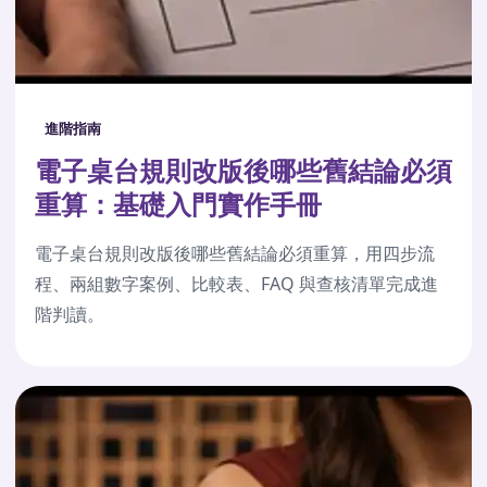
進階指南
電子桌台規則改版後哪些舊結論必須
重算：基礎入門實作手冊
電子桌台規則改版後哪些舊結論必須重算，用四步流
程、兩組數字案例、比較表、FAQ 與查核清單完成進
階判讀。