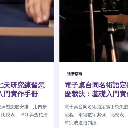
進階指南
七天研究練習怎
電子桌台同名術語定
入門實作手冊
麼裁決：基礎入門實
究練習怎麼安排，用四步
電子桌台同名術語定義衝突怎
比較表、FAQ 與查核清
流程、兩組數字案例、比較表、F
單完成進階判讀。