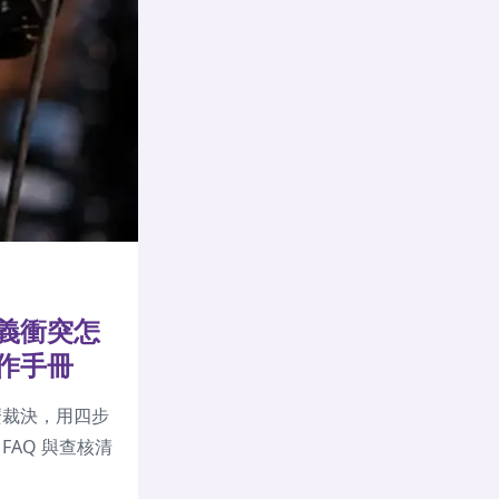
義衝突怎
作手冊
麼裁決，用四步
AQ 與查核清