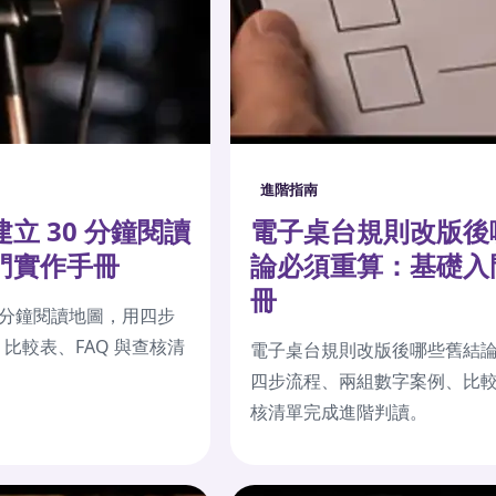
進階指南
立 30 分鐘閱讀
電子桌台規則改版後
門實作手冊
論必須重算：基礎入
冊
0 分鐘閱讀地圖，用四步
比較表、FAQ 與查核清
電子桌台規則改版後哪些舊結
四步流程、兩組數字案例、比較表
核清單完成進階判讀。