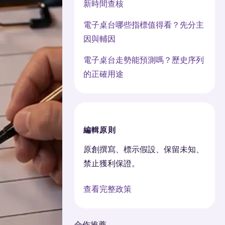
新時間查核
電子桌台哪些指標值得看？先分主
因與輔因
電子桌台走勢能預測嗎？歷史序列
的正確用途
編輯原則
原創撰寫、標示假設、保留未知、
禁止獲利保證。
查看完整政策
合作推薦