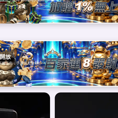
開放
頁搶紅包，手速決定金額。