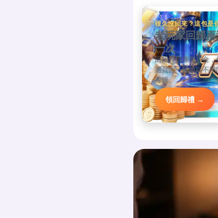
很久沒回來？這包是
老玩家回歸再
一次
回鍋會員專屬彩金，
惠頁面一鍵領取不用
客服。
領回歸禮 →