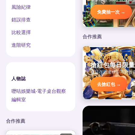
風險紀律
免費抽一次 →
錯誤排查
比較選擇
合作推薦
進階研究
手慢的人只能看別人領
搶紅包每日限量
當日存款達標即可到首
人物誌
去搶紅包 →
嚦咕娛樂城-電子桌台觀察
編輯室
合作推薦