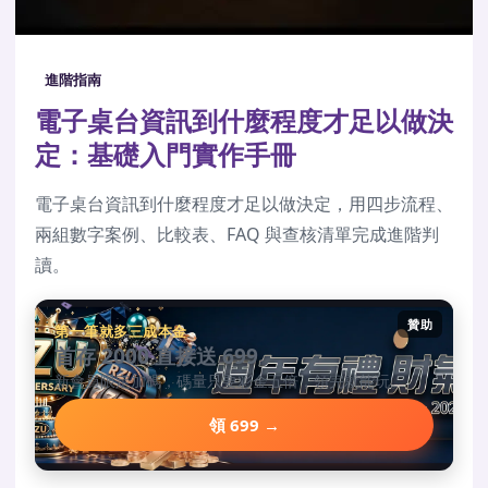
進階指南
電子桌台資訊到什麼程度才足以做決
定：基礎入門實作手冊
電子桌台資訊到什麼程度才足以做決定，用四步流程、
兩組數字案例、比較表、FAQ 與查核清單完成進階判
讀。
贊助
第一筆就多三成本金
首存 2000 直接送 699
新會員限定加碼，碼量只要彩金五倍，領完就能玩。
領 699 →