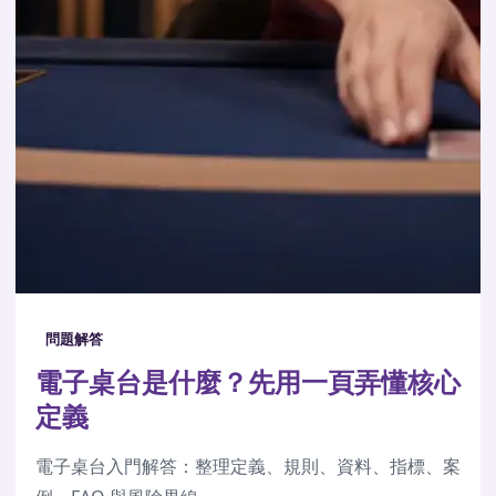
問題解答
電子桌台是什麼？先用一頁弄懂核心
定義
電子桌台入門解答：整理定義、規則、資料、指標、案