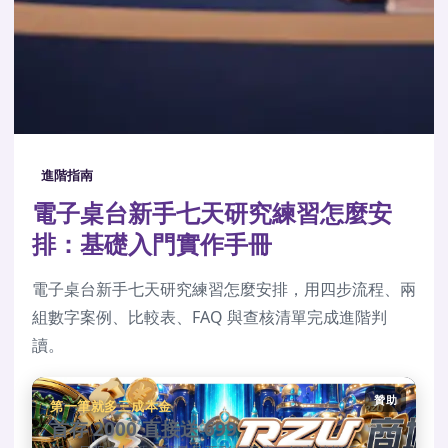
進階指南
電子桌台新手七天研究練習怎麼安
排：基礎入門實作手冊
電子桌台新手七天研究練習怎麼安排，用四步流程、兩
組數字案例、比較表、FAQ 與查核清單完成進階判
讀。
贊助
第一筆就多三成本金
首存 2000 直接送 699