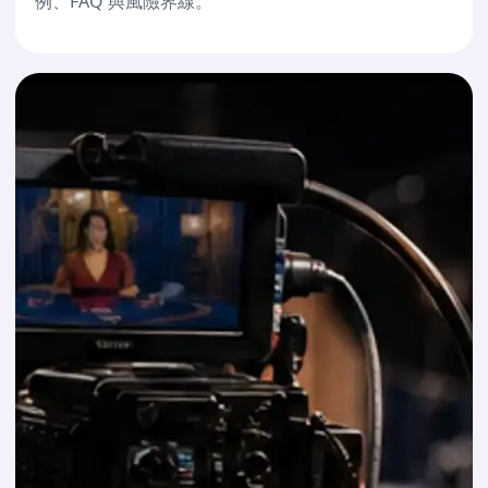
例、FAQ 與風險界線。