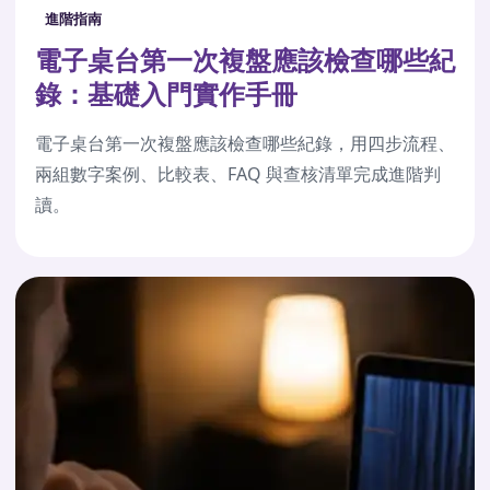
進階指南
電子桌台第一次複盤應該檢查哪些紀
錄：基礎入門實作手冊
電子桌台第一次複盤應該檢查哪些紀錄，用四步流程、
兩組數字案例、比較表、FAQ 與查核清單完成進階判
讀。