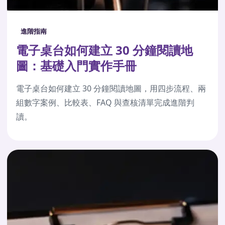
進階指南
電子桌台如何建立 30 分鐘閱讀地
圖：基礎入門實作手冊
電子桌台如何建立 30 分鐘閱讀地圖，用四步流程、兩
組數字案例、比較表、FAQ 與查核清單完成進階判
讀。