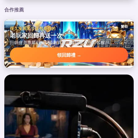
合作推薦
贊助
很久沒回來？這包是你的
老玩家回歸再送一次
回鍋會員專屬彩金，優惠頁面一鍵領取不用問客服。
領回歸禮 →