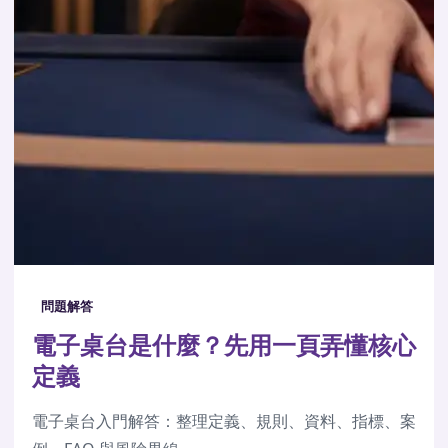
問題解答
電子桌台是什麼？先用一頁弄懂核心
定義
電子桌台入門解答：整理定義、規則、資料、指標、案