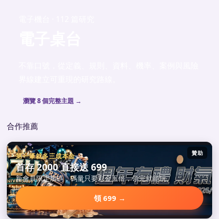
電子機台 · 112 篇研究
電子桌台
不靠口號，從定義、規則、資料、機率、案例與風險
界線建立可重現的研究路線。
瀏覽 8 個完整主題 →
合作推薦
贊助
第一筆就多三成本金
首存 2000 直接送 699
新會員限定加碼，碼量只要彩金五倍，領完就能玩。
領 699 →