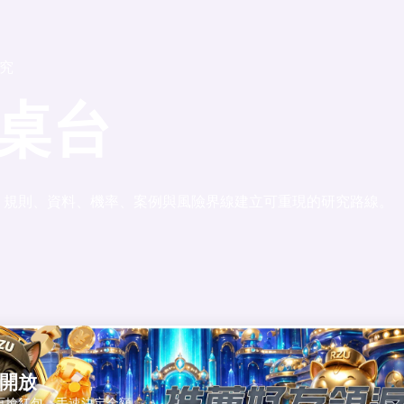
研究
桌台
、規則、資料、機率、案例與風險界線建立可重現的研究路線。
開放
頁搶紅包，手速決定金額。