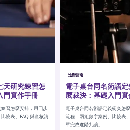
進階指南
七天研究練習怎
電子桌台同名術語定
入門實作手冊
麼裁決：基礎入門實
究練習怎麼安排，用四步
電子桌台同名術語定義衝突怎
比較表、FAQ 與查核清
流程、兩組數字案例、比較表、F
單完成進階判讀。