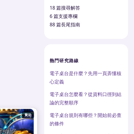
18 篇搜尋解答
6 篇支援專欄
88 篇長尾指南
熱門研究路線
電子桌台是什麼？先用一頁弄懂核
心定義
電子桌台怎麼看？從資料口徑到結
論的完整順序
電子桌台規則有哪些？開始前必查
贊助
的條件