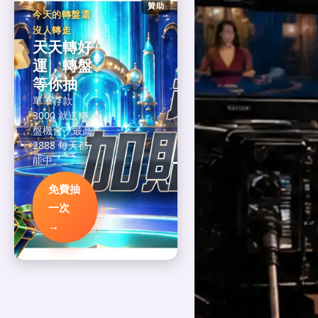
贊助
今天的轉盤還
沒人轉走
天天轉好
運，轉盤
等你抽
單筆存款
3000 就送轉
盤機會，最高
2888 每天都
能中。
免費抽
一次
→