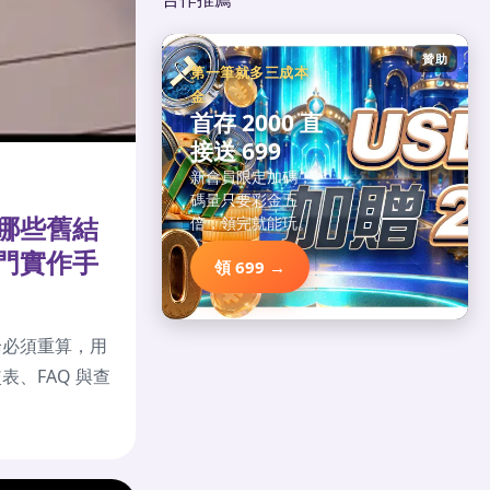
贊助
第一筆就多三成本
金
首存 2000 直
接送 699
新會員限定加碼，
碼量只要彩金五
哪些舊結
倍，領完就能玩。
門實作手
領 699 →
論必須重算，用
、FAQ 與查