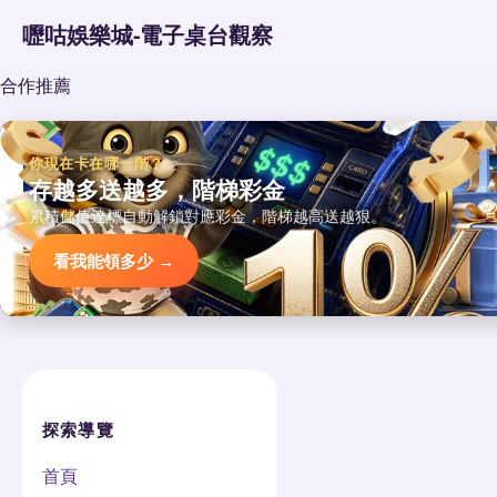
嚦咕娛樂城-電子桌台觀察
合作推薦
你現在卡在哪一階？
存越多送越多，階梯彩金
累積儲值達標自動解鎖對應彩金，階梯越高送越狠。
看我能領多少 →
探索導覽
首頁