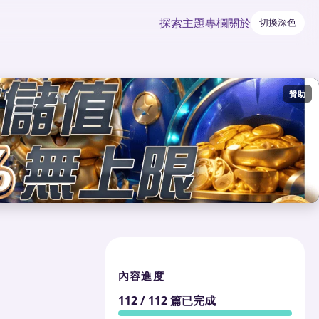
探索
主題
專欄
關於
切換深色
贊助
內容進度
112 / 112 篇已完成