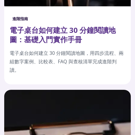
進階指南
電子桌台如何建立 30 分鐘閱讀地
圖：基礎入門實作手冊
電子桌台如何建立 30 分鐘閱讀地圖，用四步流程、兩
組數字案例、比較表、FAQ 與查核清單完成進階判
讀。