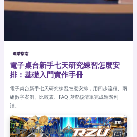
進階指南
電子桌台新手七天研究練習怎麼安
排：基礎入門實作手冊
電子桌台新手七天研究練習怎麼安排，用四步流程、兩
組數字案例、比較表、FAQ 與查核清單完成進階判
讀。
贊助
第一筆就多三成本金
首存 2000 直接送 699