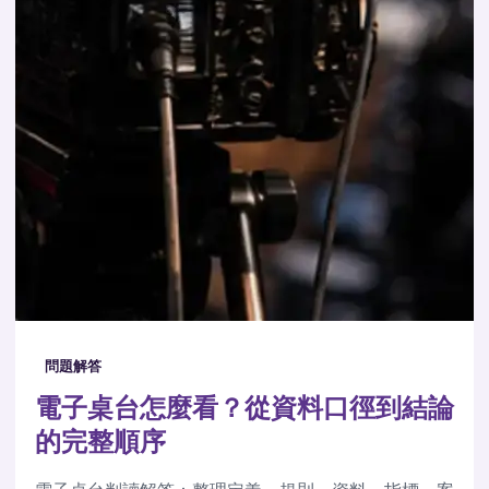
問題解答
電子桌台怎麼看？從資料口徑到結論
的完整順序