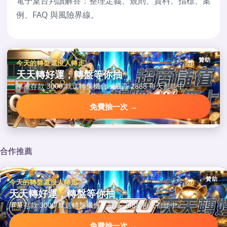
電子桌台判讀解答：整理定義、規則、資料、指標、案
例、FAQ 與風險界線。
贊助
今天的轉盤還沒人轉走
天天轉好運，轉盤等你抽
單筆存款 3000 就送轉盤機會，最高 2888 每天都能中。
免費抽一次 →
合作推薦
贊助
今天的轉盤還沒人轉走
天天轉好運，轉盤等你抽
單筆存款 3000 就送轉盤機會，最高 2888 每天都能中。
免費抽一次 →