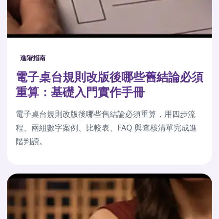
進階指南
電子桌台規則改版後哪些舊結論必須
重算：基礎入門實作手冊
電子桌台規則改版後哪些舊結論必須重算，用四步流
程、兩組數字案例、比較表、FAQ 與查核清單完成進
階判讀。