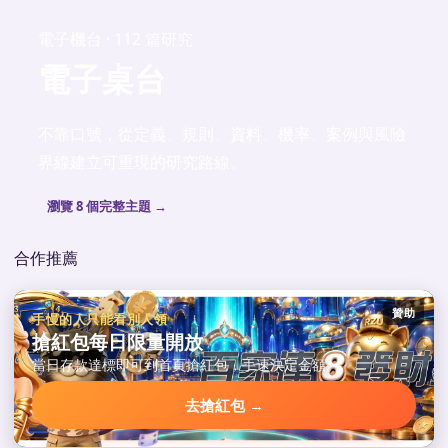
電子機台 · 112 篇研究
電子桌台
不靠口號，從定義、規則、資料、機率、案例與風險
界線建立可重現的研究路線。
瀏覽 8 個完整主題 →
合作推薦
贊助
手慢的人只能看別人領
搶紅包每日限量開放
當日存款達標即可到首頁搶紅包，手速決定金額。
去搶紅包 →