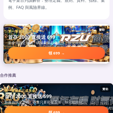
電子桌台判讀解答：整理定義、規則、資料、指標、案
例、FAQ 與風險界線。
贊助
第一筆就多三成本金
首存 2000 直接送 699
新會員限定加碼，碼量只要彩金五倍，領完就能玩。
領 699 →
合作推薦
贊助
第一筆就多三成本金
首存 2000 直接送 699
新會員限定加碼，碼量只要彩金五倍，領完就能玩。
領 699 →