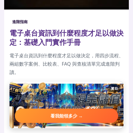
進階指南
電子桌台資訊到什麼程度才足以做決
定：基礎入門實作手冊
電子桌台資訊到什麼程度才足以做決定，用四步流程、
兩組數字案例、比較表、FAQ 與查核清單完成進階判
讀。
贊助
你現在卡在哪一階？
存越多送越多，階梯彩金
累積儲值達標自動解鎖對應彩金，階梯越高送越狠。
看我能領多少 →