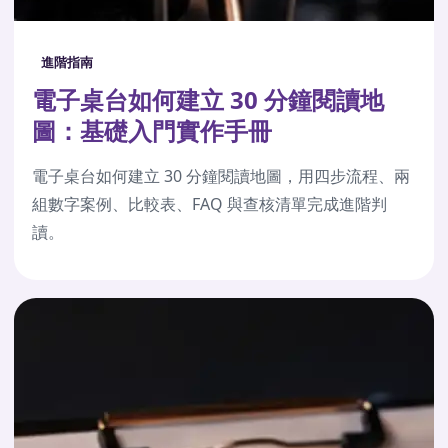
進階指南
電子桌台如何建立 30 分鐘閱讀地
圖：基礎入門實作手冊
電子桌台如何建立 30 分鐘閱讀地圖，用四步流程、兩
組數字案例、比較表、FAQ 與查核清單完成進階判
讀。