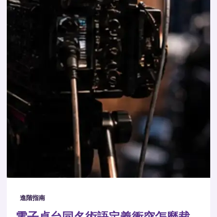
進階指南
電子桌台同名術語定義衝突怎麼裁