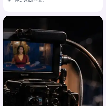
例、FAQ 與風險界線。