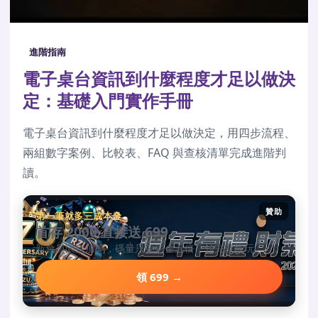
進階指南
電子桌台資訊到什麼程度才足以做決
定：基礎入門實作手冊
電子桌台資訊到什麼程度才足以做決定，用四步流程、
兩組數字案例、比較表、FAQ 與查核清單完成進階判
讀。
贊助
第一筆就多三成本金
首存 2000 直接送 699
新會員限定加碼，碼量只要彩金五倍，領完就能玩。
領 699 →