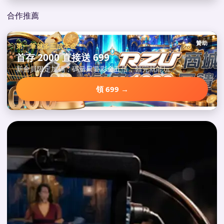
合作推薦
贊助
第一筆就多三成本金
首存 2000 直接送 699
新會員限定加碼，碼量只要彩金五倍，領完就能玩。
領 699 →