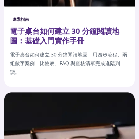
進階指南
電子桌台如何建立 30 分鐘閱讀地
圖：基礎入門實作手冊
電子桌台如何建立 30 分鐘閱讀地圖，用四步流程、兩
組數字案例、比較表、FAQ 與查核清單完成進階判
讀。