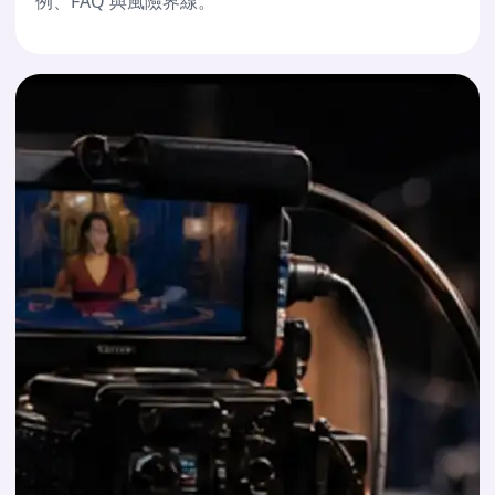
例、FAQ 與風險界線。