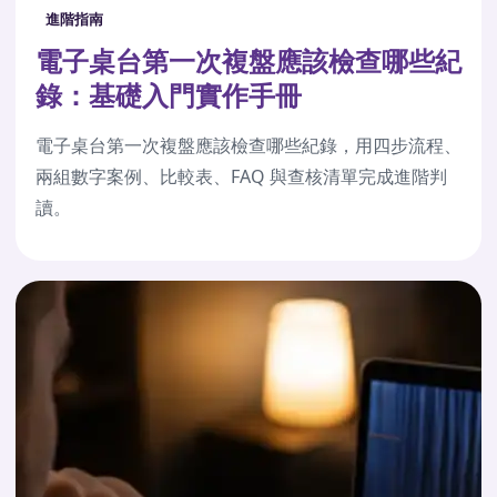
進階指南
電子桌台第一次複盤應該檢查哪些紀
錄：基礎入門實作手冊
電子桌台第一次複盤應該檢查哪些紀錄，用四步流程、
兩組數字案例、比較表、FAQ 與查核清單完成進階判
讀。