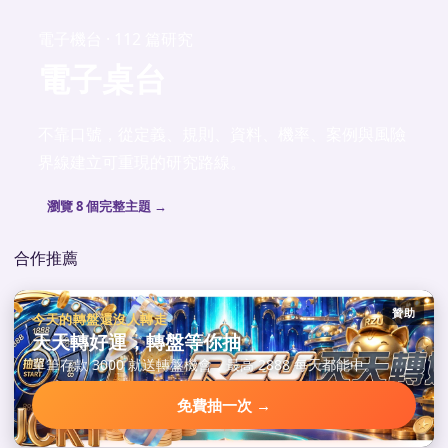
電子機台 · 112 篇研究
電子桌台
不靠口號，從定義、規則、資料、機率、案例與風險
界線建立可重現的研究路線。
瀏覽 8 個完整主題 →
合作推薦
贊助
今天的轉盤還沒人轉走
天天轉好運，轉盤等你抽
單筆存款 3000 就送轉盤機會，最高 2888 每天都能中。
免費抽一次 →