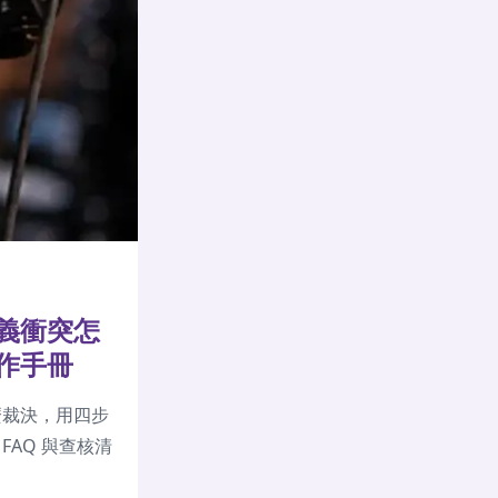
義衝突怎
作手冊
麼裁決，用四步
AQ 與查核清