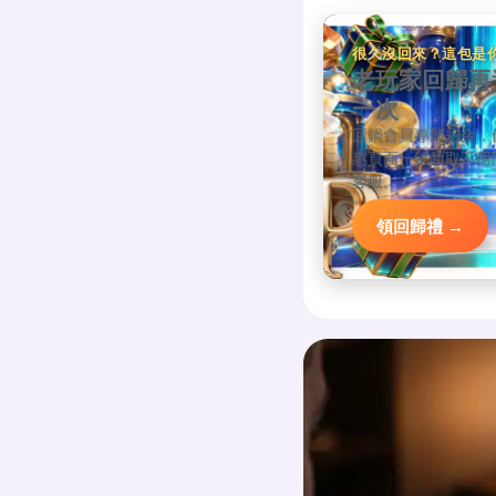
很久沒回來？這包是
老玩家回歸再
一次
回鍋會員專屬彩金，
惠頁面一鍵領取不用
客服。
領回歸禮 →