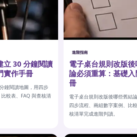
進階指南
立 30 分鐘閱讀
電子桌台規則改版後
門實作手冊
論必須重算：基礎入
冊
0 分鐘閱讀地圖，用四步
比較表、FAQ 與查核清
電子桌台規則改版後哪些舊結
四步流程、兩組數字案例、比較表
核清單完成進階判讀。