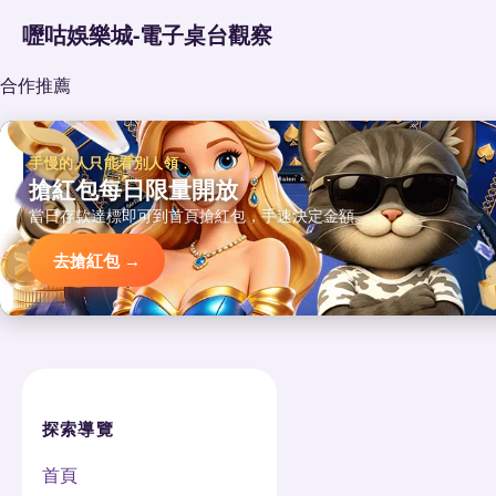
嚦咕娛樂城-電子桌台觀察
合作推薦
手慢的人只能看別人領
搶紅包每日限量開放
當日存款達標即可到首頁搶紅包，手速決定金額。
去搶紅包 →
探索導覽
首頁