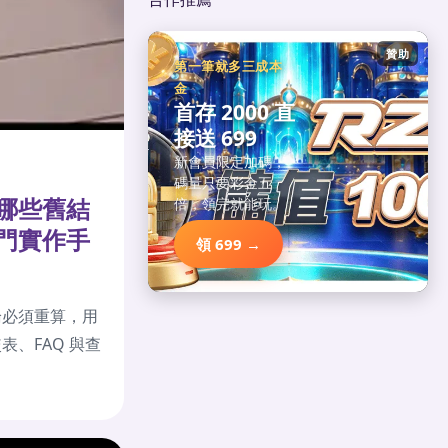
贊助
第一筆就多三成本
金
首存 2000 直
接送 699
新會員限定加碼，
碼量只要彩金五
哪些舊結
倍，領完就能玩。
門實作手
領 699 →
論必須重算，用
、FAQ 與查