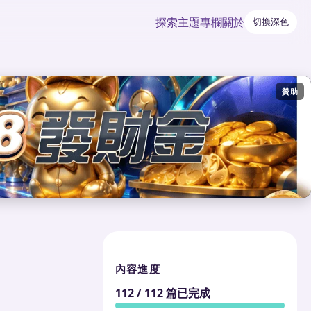
探索
主題
專欄
關於
切換深色
贊助
內容進度
112 / 112 篇已完成