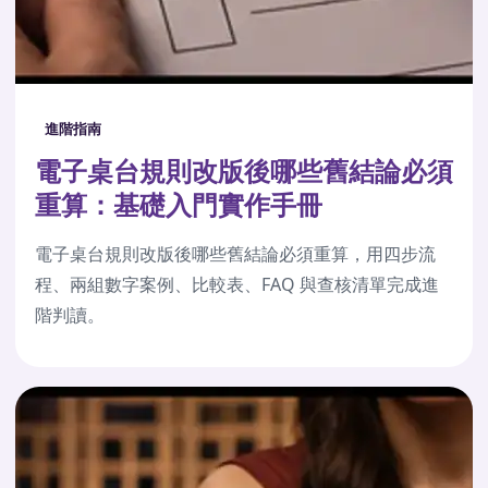
進階指南
電子桌台規則改版後哪些舊結論必須
重算：基礎入門實作手冊
電子桌台規則改版後哪些舊結論必須重算，用四步流
程、兩組數字案例、比較表、FAQ 與查核清單完成進
階判讀。