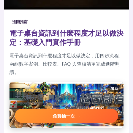
進階指南
電子桌台資訊到什麼程度才足以做決
定：基礎入門實作手冊
電子桌台資訊到什麼程度才足以做決定，用四步流程、
兩組數字案例、比較表、FAQ 與查核清單完成進階判
讀。
贊助
今天的轉盤還沒人轉走
天天轉好運，轉盤等你抽
單筆存款 3000 就送轉盤機會，最高 2888 每天都能中。
免費抽一次 →