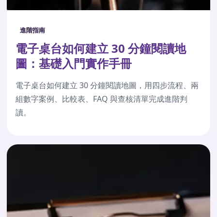
進階指南
電子桌台如何建立 30 分鐘閱讀地
圖：基礎入門實作手冊
電子桌台如何建立 30 分鐘閱讀地圖，用四步流程、兩
組數字案例、比較表、FAQ 與查核清單完成進階判
讀。