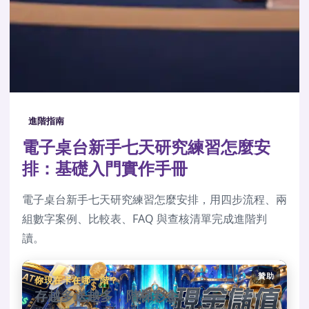
進階指南
電子桌台新手七天研究練習怎麼安
排：基礎入門實作手冊
電子桌台新手七天研究練習怎麼安排，用四步流程、兩
組數字案例、比較表、FAQ 與查核清單完成進階判
讀。
贊助
你現在卡在哪一階？
存越多送越多，階梯彩金