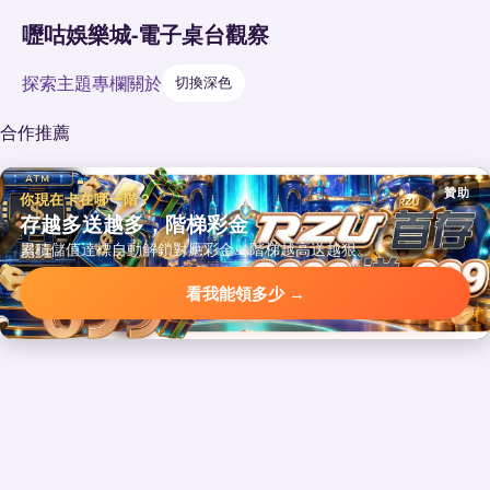
嚦咕娛樂城-電子桌台觀察
探索
主題
專欄
關於
切換深色
合作推薦
贊助
你現在卡在哪一階？
存越多送越多，階梯彩金
累積儲值達標自動解鎖對應彩金，階梯越高送越狠。
看我能領多少 →