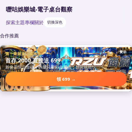
嚦咕娛樂城-電子桌台觀察
探索
主題
專欄
關於
切換深色
合作推薦
贊助
第一筆就多三成本金
首存 2000 直接送 699
新會員限定加碼，碼量只要彩金五倍，領完就能玩。
領 699 →