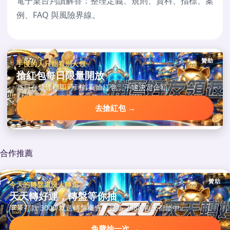
電子桌台判讀解答：整理定義、規則、資料、指標、案
例、FAQ 與風險界線。
贊助
手慢的人只能看別人領
搶紅包每日限量開放
當日存款達標即可到首頁搶紅包，手速決定金額。
去搶紅包 →
合作推薦
贊助
今天的轉盤還沒人轉走
天天轉好運，轉盤等你抽
單筆存款 3000 就送轉盤機會，最高 2888 每天都能中。
免費抽一次 →