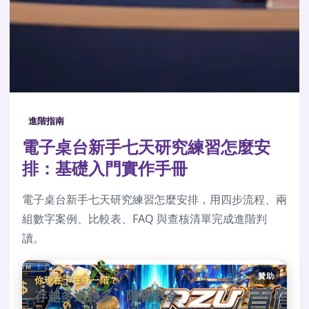
進階指南
電子桌台新手七天研究練習怎麼安
排：基礎入門實作手冊
電子桌台新手七天研究練習怎麼安排，用四步流程、兩
組數字案例、比較表、FAQ 與查核清單完成進階判
讀。
贊助
你現在卡在哪一階？
存越多送越多，階梯彩金