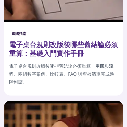
進階指南
電子桌台規則改版後哪些舊結論必須
重算：基礎入門實作手冊
電子桌台規則改版後哪些舊結論必須重算，用四步流
程、兩組數字案例、比較表、FAQ 與查核清單完成進
階判讀。