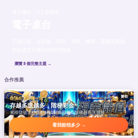
電子機台 · 112 篇研究
電子桌台
不靠口號，從定義、規則、資料、機率、案例與風險
界線建立可重現的研究路線。
瀏覽 8 個完整主題 →
合作推薦
贊助
你現在卡在哪一階？
存越多送越多，階梯彩金
累積儲值達標自動解鎖對應彩金，階梯越高送越狠。
看我能領多少 →