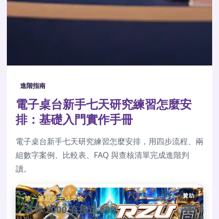
進階指南
電子桌台新手七天研究練習怎麼安
排：基礎入門實作手冊
電子桌台新手七天研究練習怎麼安排，用四步流程、兩
組數字案例、比較表、FAQ 與查核清單完成進階判
讀。
贊助
第一筆就多三成本金
首存 2000 直接送 699