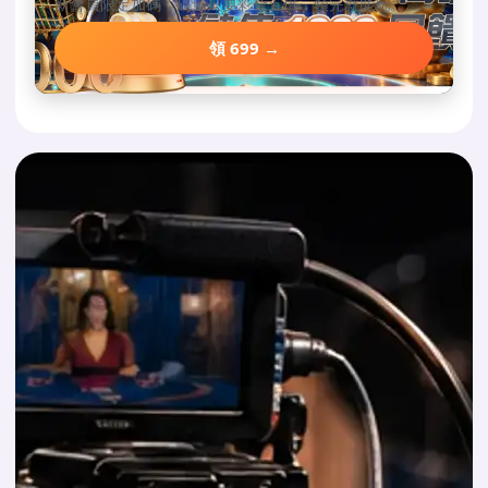
新會員限定加碼，碼量只要彩金五倍，領完就能玩。
領 699 →