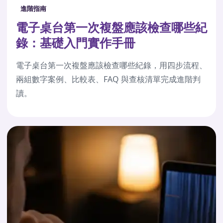
進階指南
電子桌台第一次複盤應該檢查哪些紀
錄：基礎入門實作手冊
電子桌台第一次複盤應該檢查哪些紀錄，用四步流程、
兩組數字案例、比較表、FAQ 與查核清單完成進階判
讀。