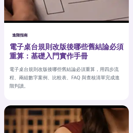
進階指南
電子桌台規則改版後哪些舊結論必須
重算：基礎入門實作手冊
電子桌台規則改版後哪些舊結論必須重算，用四步流
程、兩組數字案例、比較表、FAQ 與查核清單完成進
階判讀。