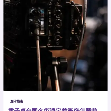
進階指南
電子桌台同名術語定義衝突怎麼裁