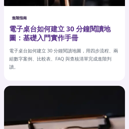
進階指南
電子桌台如何建立 30 分鐘閱讀地
圖：基礎入門實作手冊
電子桌台如何建立 30 分鐘閱讀地圖，用四步流程、兩
組數字案例、比較表、FAQ 與查核清單完成進階判
讀。