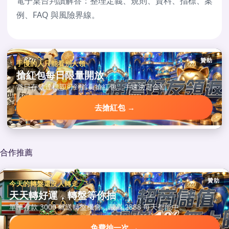
電子桌台判讀解答：整理定義、規則、資料、指標、案
例、FAQ 與風險界線。
贊助
手慢的人只能看別人領
搶紅包每日限量開放
當日存款達標即可到首頁搶紅包，手速決定金額。
去搶紅包 →
合作推薦
贊助
今天的轉盤還沒人轉走
天天轉好運，轉盤等你抽
單筆存款 3000 就送轉盤機會，最高 2888 每天都能中。
免費抽一次 →