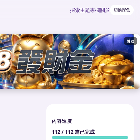
探索
主題
專欄
關於
切換深色
贊助
內容進度
112 / 112 篇已完成