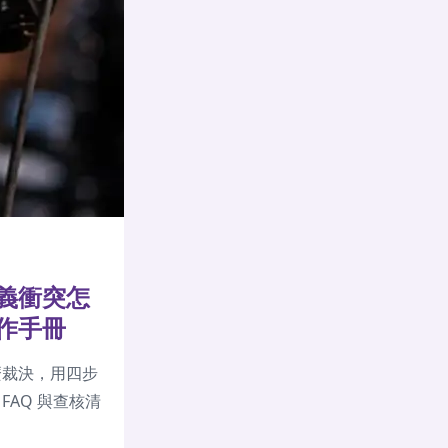
義衝突怎
作手冊
麼裁決，用四步
AQ 與查核清