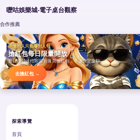
嚦咕娛樂城-電子桌台觀察
合作推薦
手慢的人只能看別人領
搶紅包每日限量開放
當日存款達標即可到首頁搶紅包，手速決定金額。
去搶紅包 →
探索導覽
首頁