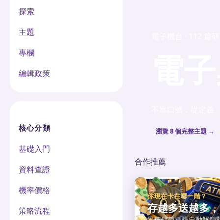
探索
主題
電子機台 · 112 篇
電子
專欄
編輯政策
不靠口號，從定義
核心分類
瀏覽 8 個完整主題 →
基礎入門
合作推薦
資料查證
機率價格
你現在卡在哪一階？
存越多送越多，
策略流程
累積儲值達標自動解鎖