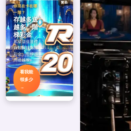
贊助
你現在卡在哪
一階？
存越多送
越多，階
梯彩金
累積儲值達標
自動解鎖對應
彩金，階梯越
高送越狠。
看我能
領多少
→