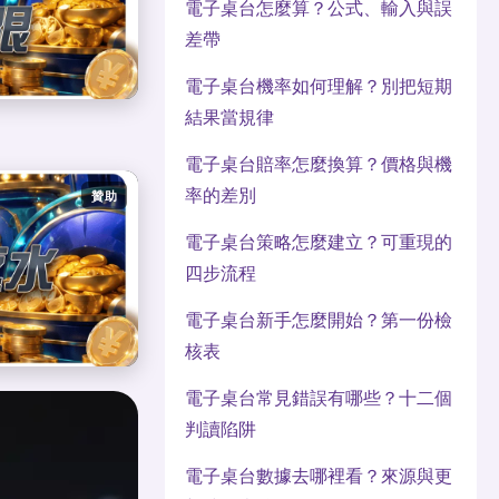
電子桌台怎麼算？公式、輸入與誤
差帶
電子桌台機率如何理解？別把短期
結果當規律
電子桌台賠率怎麼換算？價格與機
率的差別
贊助
電子桌台策略怎麼建立？可重現的
四步流程
電子桌台新手怎麼開始？第一份檢
核表
電子桌台常見錯誤有哪些？十二個
判讀陷阱
電子桌台數據去哪裡看？來源與更