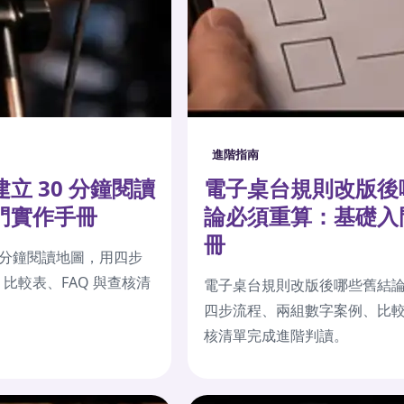
進階指南
立 30 分鐘閱讀
電子桌台規則改版後
門實作手冊
論必須重算：基礎入
冊
0 分鐘閱讀地圖，用四步
比較表、FAQ 與查核清
電子桌台規則改版後哪些舊結
四步流程、兩組數字案例、比較表
核清單完成進階判讀。