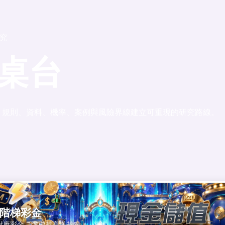
研究
桌台
、規則、資料、機率、案例與風險界線建立可重現的研究路線。
階梯彩金
對應彩金，階梯越高送越狠。