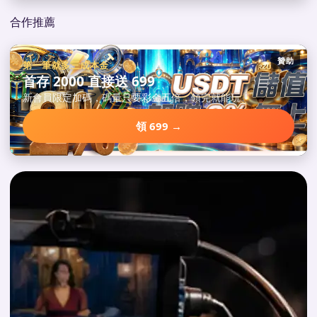
合作推薦
贊助
第一筆就多三成本金
首存 2000 直接送 699
新會員限定加碼，碼量只要彩金五倍，領完就能玩。
領 699 →