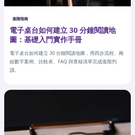
進階指南
電子桌台如何建立 30 分鐘閱讀地
圖：基礎入門實作手冊
電子桌台如何建立 30 分鐘閱讀地圖，用四步流程、兩
組數字案例、比較表、FAQ 與查核清單完成進階判
讀。