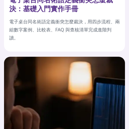
決：基礎入門實作手冊
電子桌台同名術語定義衝突怎麼裁決，用四步流程、兩
組數字案例、比較表、FAQ 與查核清單完成進階判
讀。