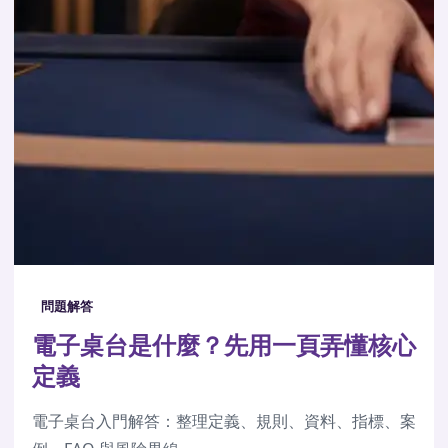
問題解答
電子桌台是什麼？先用一頁弄懂核心
定義
電子桌台入門解答：整理定義、規則、資料、指標、案