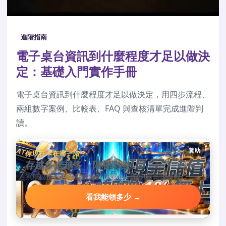
進階指南
電子桌台資訊到什麼程度才足以做決
定：基礎入門實作手冊
電子桌台資訊到什麼程度才足以做決定，用四步流程、
兩組數字案例、比較表、FAQ 與查核清單完成進階判
讀。
贊助
你現在卡在哪一階？
存越多送越多，階梯彩金
累積儲值達標自動解鎖對應彩金，階梯越高送越狠。
看我能領多少 →