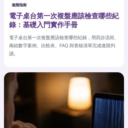
進階指南
電子桌台第一次複盤應該檢查哪些紀
錄：基礎入門實作手冊
電子桌台第一次複盤應該檢查哪些紀錄，用四步流程、
兩組數字案例、比較表、FAQ 與查核清單完成進階判
讀。