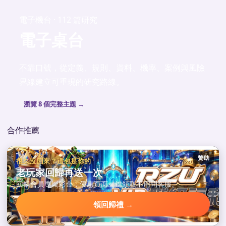
電子機台 · 112 篇研究
電子桌台
不靠口號，從定義、規則、資料、機率、案例與風險
界線建立可重現的研究路線。
瀏覽 8 個完整主題 →
合作推薦
贊助
很久沒回來？這包是你的
老玩家回歸再送一次
回鍋會員專屬彩金，優惠頁面一鍵領取不用問客服。
領回歸禮 →