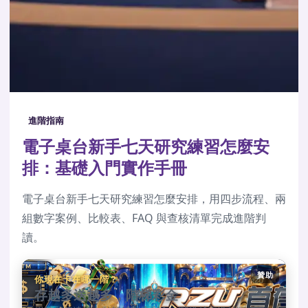
進階指南
電子桌台新手七天研究練習怎麼安
排：基礎入門實作手冊
電子桌台新手七天研究練習怎麼安排，用四步流程、兩
組數字案例、比較表、FAQ 與查核清單完成進階判
讀。
贊助
你現在卡在哪一階？
存越多送越多，階梯彩金