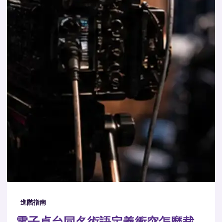
進階指南
電子桌台同名術語定義衝突怎麼裁