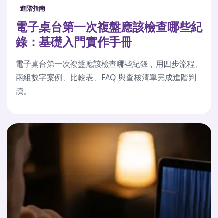
進階指南
電子桌台第一次複盤應該檢查哪些紀
錄：基礎入門實作手冊
電子桌台第一次複盤應該檢查哪些紀錄，用四步流程、
兩組數字案例、比較表、FAQ 與查核清單完成進階判
讀。