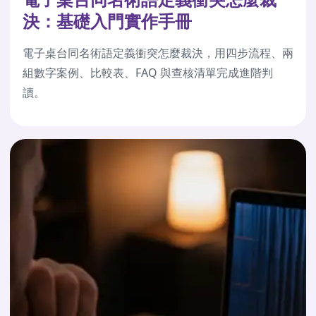
決：基礎入門實作手冊
電子桌台同名術語定義衝突怎麼裁決，用四步流程、兩
組數字案例、比較表、FAQ 與查核清單完成進階判
讀。