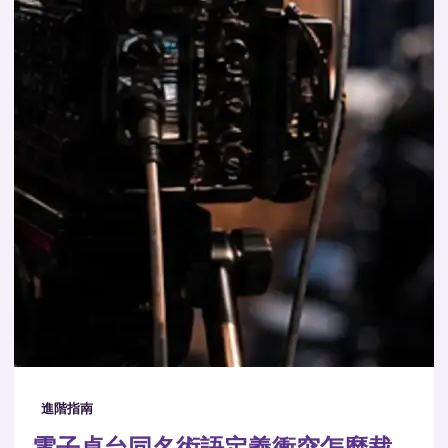
進階指南
電子桌台同名術語定義衝突怎麼裁