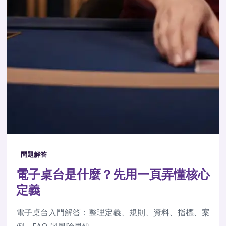
問題解答
電子桌台是什麼？先用一頁弄懂核心
定義
電子桌台入門解答：整理定義、規則、資料、指標、案