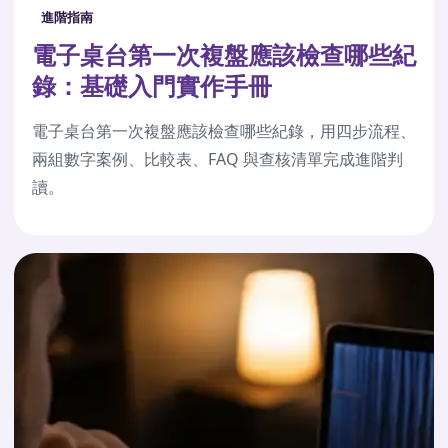
進階指南
電子桌台第一次複盤應該檢查哪些紀
錄：基礎入門實作手冊
電子桌台第一次複盤應該檢查哪些紀錄，用四步流程、
兩組數字案例、比較表、FAQ 與查核清單完成進階判
讀。