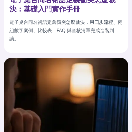
決：基礎入門實作手冊
電子桌台同名術語定義衝突怎麼裁決，用四步流程、兩
組數字案例、比較表、FAQ 與查核清單完成進階判
讀。