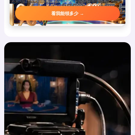
累積儲值達標自動解鎖對應彩金，階梯越高送越狠。
看我能領多少 →