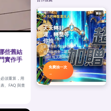
贊助
今天的轉盤還沒人
轉走
天天轉好
運，轉盤等
你抽
單筆存款 3000 就
哪些舊結
送轉盤機會，最高
2888 每天都能中。
門實作手
免費抽一次
→
論必須重算，用
、FAQ 與查