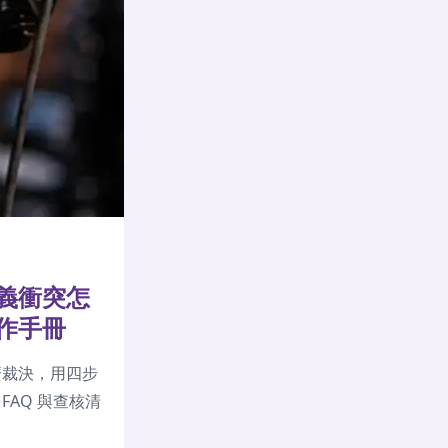
義衝突怎
作手冊
麼裁決，用四步
AQ 與查核清