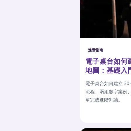
進階指南
電子桌台如何建
地圖：基礎入
電子桌台如何建立 3
流程、兩組數字案例、
單完成進階判讀。