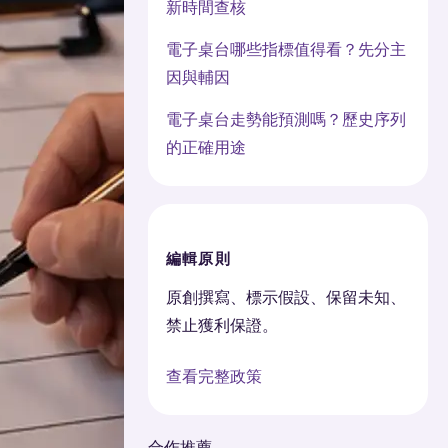
新時間查核
電子桌台哪些指標值得看？先分主
因與輔因
電子桌台走勢能預測嗎？歷史序列
的正確用途
編輯原則
原創撰寫、標示假設、保留未知、
禁止獲利保證。
查看完整政策
合作推薦