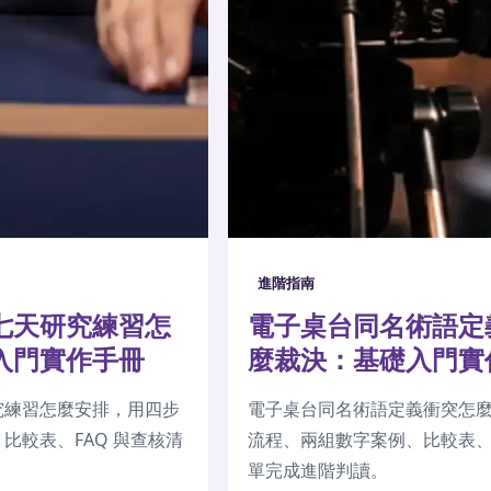
進階指南
七天研究練習怎
電子桌台同名術語定
入門實作手冊
麼裁決：基礎入門實
究練習怎麼安排，用四步
電子桌台同名術語定義衝突怎
比較表、FAQ 與查核清
流程、兩組數字案例、比較表、F
單完成進階判讀。