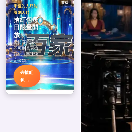
贊助
手慢的人只能
看別人領
搶紅包每
日限量開
放
當日存款達標
即可到首頁搶
紅包，手速決
定金額。
去搶紅
包 →