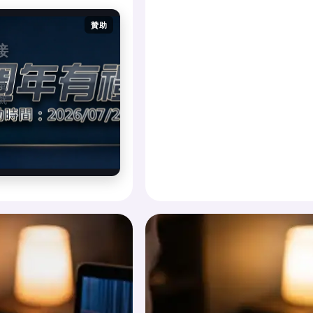
贊助
接
量
就