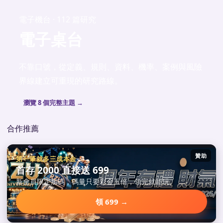
電子機台 · 112 篇研究
電子桌台
不靠口號，從定義、規則、資料、機率、案例與風險
界線建立可重現的研究路線。
瀏覽 8 個完整主題 →
合作推薦
贊助
第一筆就多三成本金
首存 2000 直接送 699
新會員限定加碼，碼量只要彩金五倍，領完就能玩。
領 699 →