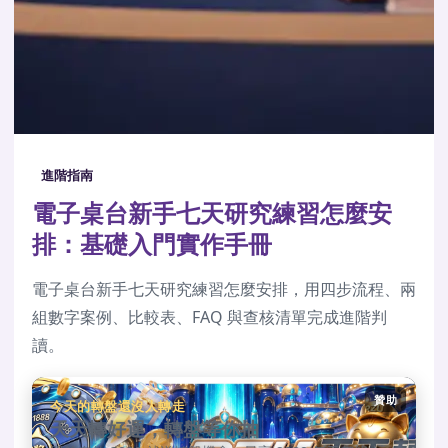
進階指南
電子桌台新手七天研究練習怎麼安
排：基礎入門實作手冊
電子桌台新手七天研究練習怎麼安排，用四步流程、兩
組數字案例、比較表、FAQ 與查核清單完成進階判
讀。
贊助
今天的轉盤還沒人轉走
天天轉好運，轉盤等你抽