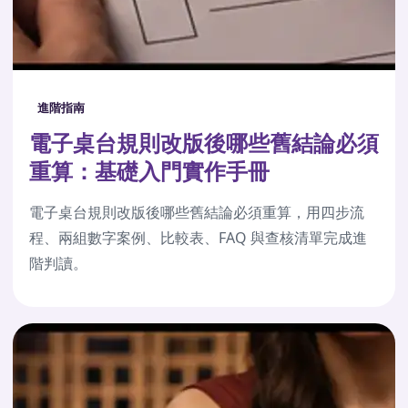
進階指南
電子桌台規則改版後哪些舊結論必須
重算：基礎入門實作手冊
電子桌台規則改版後哪些舊結論必須重算，用四步流
程、兩組數字案例、比較表、FAQ 與查核清單完成進
階判讀。