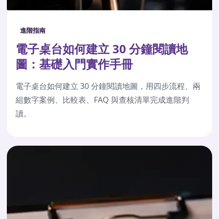
進階指南
電子桌台如何建立 30 分鐘閱讀地
圖：基礎入門實作手冊
電子桌台如何建立 30 分鐘閱讀地圖，用四步流程、兩
組數字案例、比較表、FAQ 與查核清單完成進階判
讀。