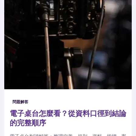
問題解答
電子桌台怎麼看？從資料口徑到結論
的完整順序