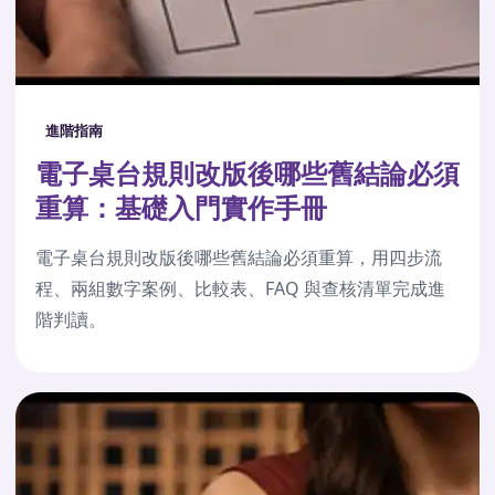
進階指南
電子桌台規則改版後哪些舊結論必須
重算：基礎入門實作手冊
電子桌台規則改版後哪些舊結論必須重算，用四步流
程、兩組數字案例、比較表、FAQ 與查核清單完成進
階判讀。