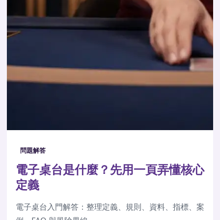
問題解答
電子桌台是什麼？先用一頁弄懂核心
定義
電子桌台入門解答：整理定義、規則、資料、指標、案