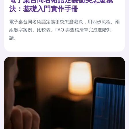
決：基礎入門實作手冊
電子桌台同名術語定義衝突怎麼裁決，用四步流程、兩
組數字案例、比較表、FAQ 與查核清單完成進階判
讀。