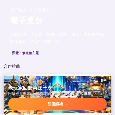
電子機台 · 112 篇研究
電子桌台
不靠口號，從定義、規則、資料、機率、案例與風險
界線建立可重現的研究路線。
瀏覽 8 個完整主題 →
合作推薦
贊助
很久沒回來？這包是你的
老玩家回歸再送一次
回鍋會員專屬彩金，優惠頁面一鍵領取不用問客服。
領回歸禮 →