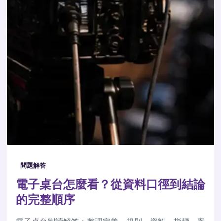
問題解答
電子桌台怎麼看？從資料口徑到結論
的完整順序