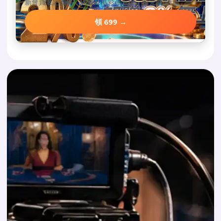
新會員限定加碼，碼量只要彩金五倍，領完就能玩。
領 699 →