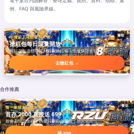
電子桌台判讀解答：整理定義、規則、資料、指標、案
例、FAQ 與風險界線。
贊助
手慢的人只能看別人領
搶紅包每日限量開放
當日存款達標即可到首頁搶紅包，手速決定金額。
去搶紅包 →
合作推薦
贊助
第一筆就多三成本金
首存 2000 直接送 699
新會員限定加碼，碼量只要彩金五倍，領完就能玩。
領 699 →