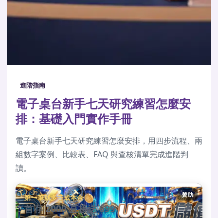
進階指南
電子桌台新手七天研究練習怎麼安
排：基礎入門實作手冊
電子桌台新手七天研究練習怎麼安排，用四步流程、兩
組數字案例、比較表、FAQ 與查核清單完成進階判
讀。
贊助
第一筆就多三成本金
首存 2000 直接送 699