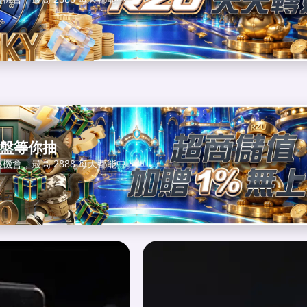
盤等你抽
盤機會，最高 2888 每天都能中。