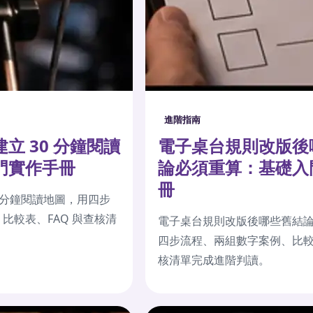
進階指南
立 30 分鐘閱讀
電子桌台規則改版後
門實作手冊
論必須重算：基礎入
冊
0 分鐘閱讀地圖，用四步
比較表、FAQ 與查核清
電子桌台規則改版後哪些舊結
四步流程、兩組數字案例、比較表
核清單完成進階判讀。