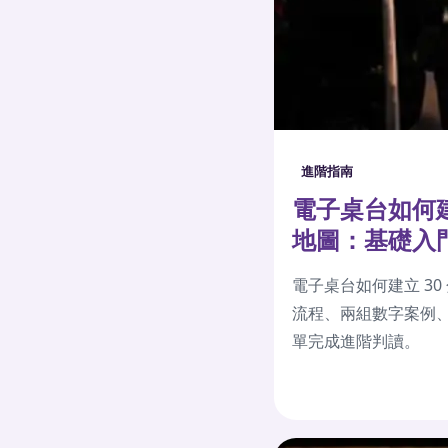
進階指南
電子桌台如何建
地圖：基礎入
電子桌台如何建立 3
流程、兩組數字案例、
單完成進階判讀。