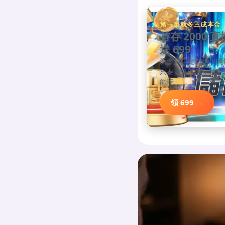
第一筆就多三成本金
首存 2000 直
送 699
新會員限定加碼，碼
只要彩金五倍，領完
能玩。
領 699 →