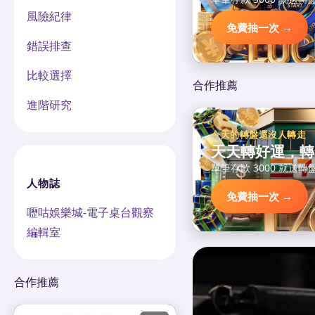
風險紀律
免費抽一次 →
錯誤排查
比較選擇
合作推薦
進階研究
今天的轉盤還沒人轉走
天天轉好運，轉
單筆存款 3000 就送轉
人物誌
免費抽一次 →
嚦咕娛樂城-電子桌台觀察
編輯室
合作推薦