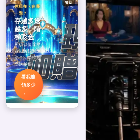
贊助
你現在卡在哪
一階？
存越多送
越多，階
梯彩金
累積儲值達標
自動解鎖對應
彩金，階梯越
高送越狠。
看我能
領多少
→