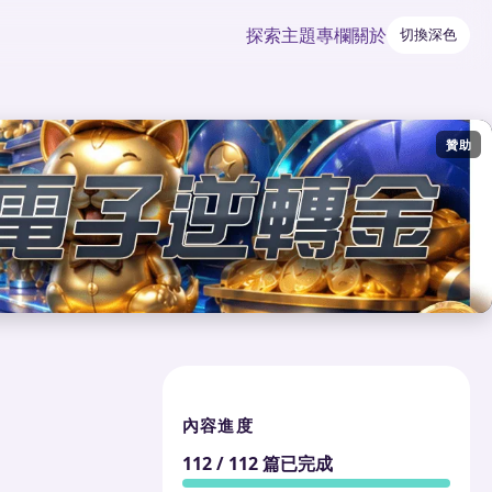
探索
主題
專欄
關於
切換深色
贊助
內容進度
112 / 112 篇已完成